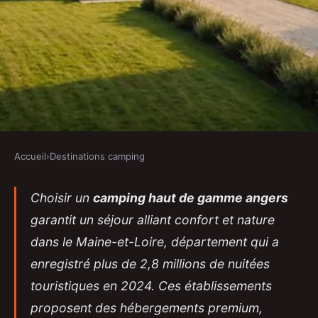
Accueil
›
Destinations camping
DESTINATIONS CAMPING
Angers : pourquoi choisir un
Choisir un
camping haut de gamme angers
garantit un séjour alliant confort et nature
camping 4 étoiles ?
dans le Maine-et-Loire, département qui a
Philippine
•
23 janvier 2026
•
14 min de lecture
enregistré plus de 2,8 millions de nuitées
touristiques en 2024. Ces établissements
proposent des hébergements premium,