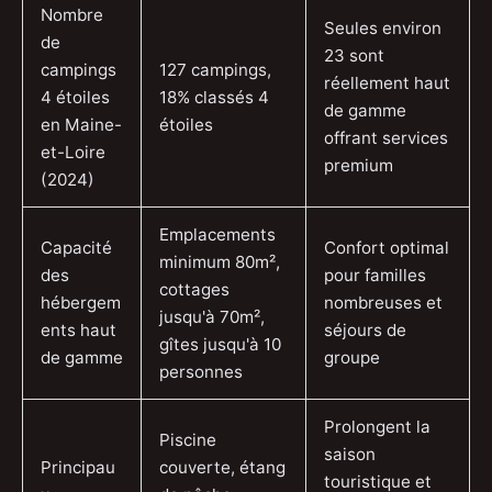
Nombre
Seules environ
de
23 sont
campings
127 campings,
réellement haut
4 étoiles
18% classés 4
de gamme
en Maine-
étoiles
offrant services
et-Loire
premium
(2024)
Emplacements
Capacité
Confort optimal
minimum 80m²,
des
pour familles
cottages
hébergem
nombreuses et
jusqu'à 70m²,
ents haut
séjours de
gîtes jusqu'à 10
de gamme
groupe
personnes
Prolongent la
Piscine
saison
Principau
couverte, étang
touristique et